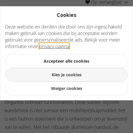
Op verlanglijst
Cookies
Deze website en derden die door ons zijn ingeschakeld
maken gebruik van cookies die bij acceptatie worden
gebruikt voor gepersonaliseerde ads. Bekijk voor meer
informatie onze
privacy pagina
.
Heeft u een vraag over dit product?
Stel ons uw vraag
Accepteer alle cookies
Mail
079 737 02 45
Facebook
Kies je cookies
Omschrijving
Weiger cookies
Reviews
Elegantie ontmoet functionaliteit. Deze slanke, stijlvolle
wandelstok is niet zomaar een mobiliteitshulpmiddel; het
is een fashion-statement die is ontworpen om je levensstijl
aan te vullen. Met het robuuste aluminium handvat, de