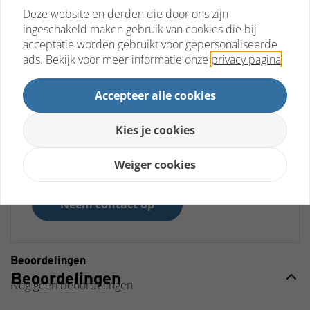
Deze website en derden die door ons zijn
ingeschakeld maken gebruik van cookies die bij
Grote voorraad dus snel in huis!
acceptatie worden gebruikt voor gepersonaliseerde
De beste kwaliteit voor eerlijke prijzen!
ads. Bekijk voor meer informatie onze
privacy pagina
.
Ouderwetse service zonder gedoe!
Accepteer alle cookies
Heeft u een vraag over dit product?
Kies je cookies
Via onderstaande opties kun je contact met ons
opnemen en je vraag stellen.
Weiger cookies
Neem contact op
Beoordelingen
Beoordelingen
Nog geen beoordelingen