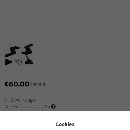
Verlichting
Drempelhulpen
€
60,00
per stuk
1 - 2 werkdagen
Verzendkosten: € 7,65
Cookies
Bestellen