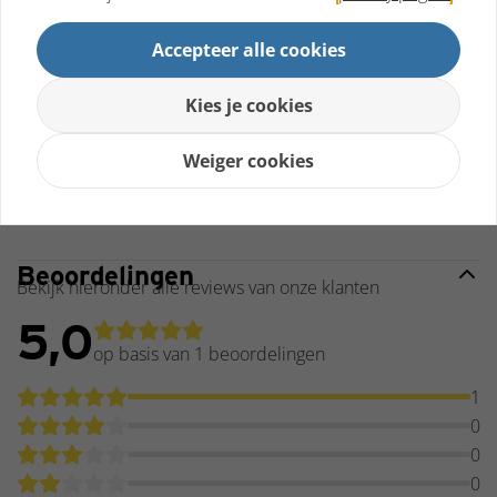
Omschrijving
Beoordelingen
Omschrijving
Accepteer alle cookies
Binnenband 2.50-3 (210x65) met een haaks ventiel.
Kies je cookies
Past op verschillende scootmobielen, steekwagens
en kinderwagens.
Weiger cookies
Beoordelingen
Bekijk hieronder alle reviews van onze klanten
5,0
op basis van 1
beoordelingen
1
0
0
0